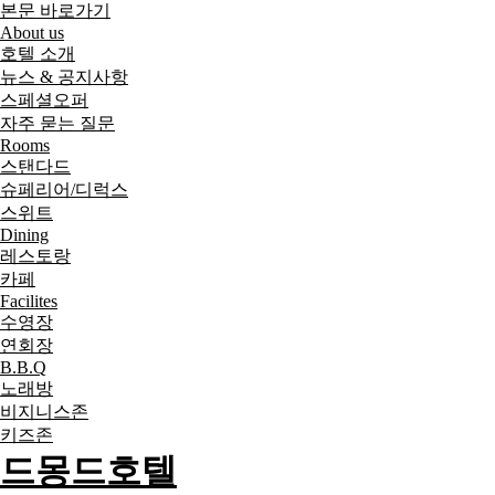
본문 바로가기
About us
호텔 소개
뉴스 & 공지사항
스페셜오퍼
자주 묻는 질문
Rooms
스탠다드
슈페리어/디럭스
스위트
Dining
레스토랑
카페
Facilites
수영장
연회장
B.B.Q
노래방
비지니스존
키즈존
드몽드호텔