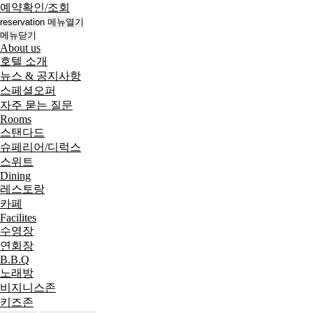
예약확인/조회
reservation
메뉴열기
메뉴닫기
About us
호텔 소개
뉴스 & 공지사항
스페셜오퍼
자주 묻는 질문
Rooms
스탠다드
슈페리어/디럭스
스위트
Dining
레스토랑
카페
Facilites
수영장
연회장
B.B.Q
노래방
비지니스존
키즈존