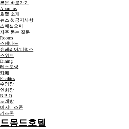
본문 바로가기
About us
호텔 소개
뉴스 & 공지사항
스페셜오퍼
자주 묻는 질문
Rooms
스탠다드
슈페리어/디럭스
스위트
Dining
레스토랑
카페
Facilites
수영장
연회장
B.B.Q
노래방
비지니스존
키즈존
드몽드호텔