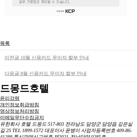
목록
이전글
10월 신용카드 무이자 할부 안내
다음글
8월 신용카드 무이자 할부 안내
드몽드호텔
윤리강령
개인정보취급방침
영상정보처리방침
이메일무단수집금지
유한회사 호텔 드몽드
517-803 전라남도 담양군 담양읍 깊은실
길 25
TEL 1899-1572
대표이사 윤병이
사업자등록번호 409-86-
41288
통신판매신고번호 제2021-전남담양-0285호