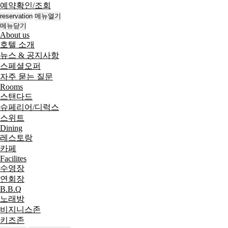
예약확인/조회
reservation
메뉴열기
메뉴닫기
About us
호텔 소개
뉴스 & 공지사항
스페셜오퍼
자주 묻는 질문
Rooms
스탠다드
슈페리어/디럭스
스위트
Dining
레스토랑
카페
Facilites
수영장
연회장
B.B.Q
노래방
비지니스존
키즈존